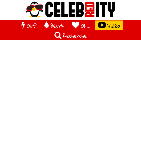
Ouf'
Beurk
Oh...
Vidéo
Recherche