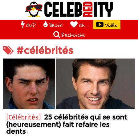
Ouf'
Beurk
Oh...
Vidéo
Recherche
#célébrités
25 célébrités qui se sont
Célébrités
(heureusement) fait refaire les
dents