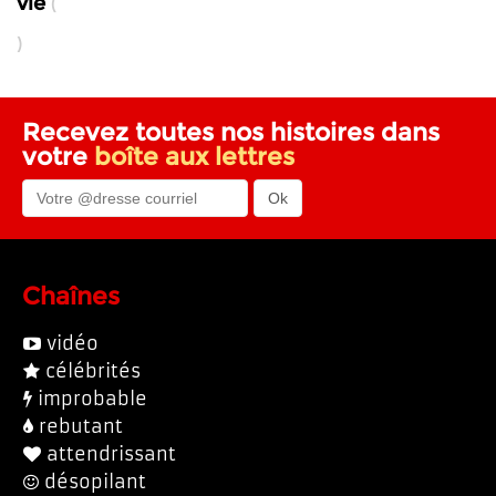
vie
Recevez toutes nos histoires dans
votre
boîte aux lettres
Chaînes
vidéo
célébrités
improbable
rebutant
attendrissant
désopilant