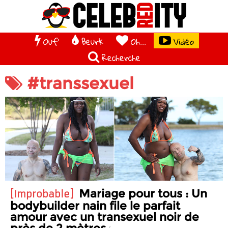
Ouf'
Beurk
Oh...
Vidéo
Recherche
#transsexuel
Mariage pour tous : Un
Improbable
bodybuilder nain file le parfait
amour avec un transexuel noir de
près de 2 mètres