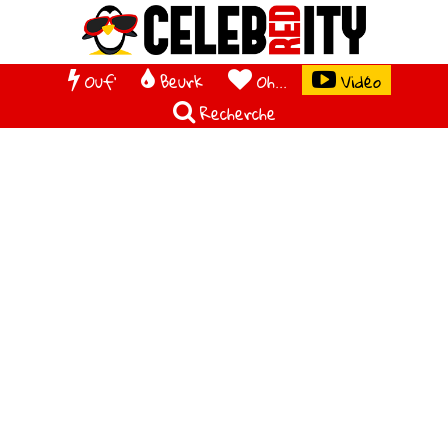
Ouf'
Beurk
Oh...
Vidéo
Recherche