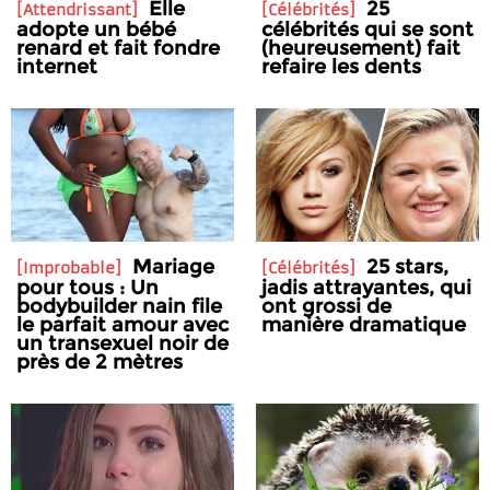
Elle
25
Attendrissant
Célébrités
adopte un bébé
célébrités qui se sont
renard et fait fondre
(heureusement) fait
internet
refaire les dents
Mariage
25 stars,
Improbable
Célébrités
pour tous : Un
jadis attrayantes, qui
bodybuilder nain file
ont grossi de
le parfait amour avec
manière dramatique
un transexuel noir de
près de 2 mètres